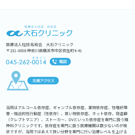
医療法人社団 祐和会 大石クリニック
〒231-0058 神奈川県横浜市中区弥生町4-41
当院はアルコール依存症、ギャンブル依存症、薬物依存症、性嗜好障
害・強迫的性行動症（性依存）、買い物依存症、ネット依存、窃盗癖
（クレプトマニア）、ストーカー、DVといった依存症を専門に扱う精
神科クリニックです。依存症を専門に扱う医療機関は数少ないのが現
状ですが、当院ではあえて狭い分野を専門に行い治療レベルを上げる