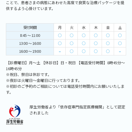
ことで、患者さまの病態にあわせた高度で良質な治療パッケージを提
供するよう心掛けています。
受付時間
月
火
水
木
金
土
8:45 ～ 11:00
○
○
○
○
○
○
13:00 ～ 16:00
○
○
○
○
○
○
16:00 ～ 19:00
–
○
○
○
○
–
【診療曜日】月～土 【休診日】日・祝日 【電話受付時間】8時45分～
16時45分
※祝日、祭日は休診です。
※夜診は火曜日～金曜日に行っております。
※初診のご予約のご相談については電話受付時間内にお願いいたしま
す。
厚生労働省より「依存症専門指定医療機関」として認定
されました