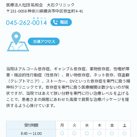
医療法人社団 祐和会 大石クリニック
〒231-0058 神奈川県横浜市中区弥生町4-41
当院はアルコール依存症、ギャンブル依存症、薬物依存症、性嗜好障
害・強迫的性行動症（性依存）、買い物依存症、ネット依存、窃盗癖
（クレプトマニア）、ストーカー、DVといった依存症を専門に扱う精
神科クリニックです。依存症を専門に扱う医療機関は数少ないのが現
状ですが、当院ではあえて狭い分野を専門に行い治療レベルを上げる
ことで、患者さまの病態にあわせた高度で良質な治療パッケージを提
供するよう心掛けています。
受付時間
月
火
水
木
金
土
8:45 ～ 11:00
○
○
○
○
○
○