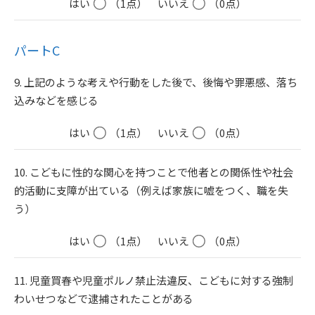
はい
（1点）
いいえ
（0点）
パートC
9. 上記のような考えや行動をした後で、後悔や罪悪感、落ち
込みなどを感じる
はい
（1点）
いいえ
（0点）
10. こどもに性的な関心を持つことで他者との関係性や社会
的活動に支障が出ている（例えば家族に嘘をつく、職を失
う）
はい
（1点）
いいえ
（0点）
11. 児童買春や児童ポルノ禁止法違反、こどもに対する強制
わいせつなどで逮捕されたことがある