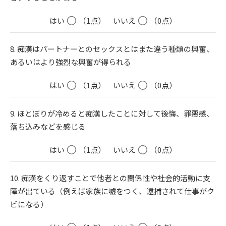
はい
（1点）
いいえ
（0点）
8. 痴漢はパートナーとのセックスとはまた違う種類の興奮、
あるいはより強烈な興奮が得られる
はい
（1点）
いいえ
（0点）
9. ほとぼりが冷めると痴漢したことに対して後悔、罪悪感、
落ち込みなどを感じる
はい
（1点）
いいえ
（0点）
10. 痴漢をくり返すことで他者との関係性や社会的活動に支
障が出ている（例えば家族に嘘をつく、逮捕されて仕事がク
ビになる）