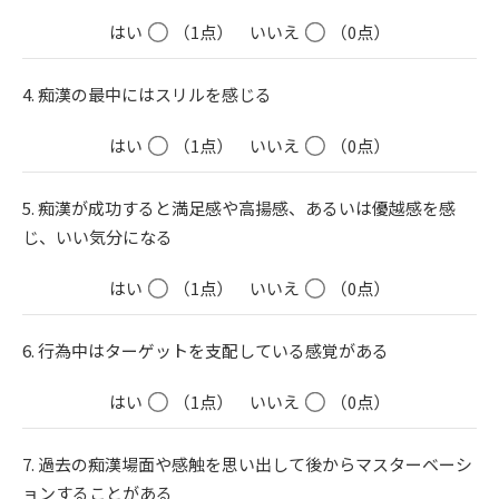
はい
（1点）
いいえ
（0点）
4. 痴漢の最中にはスリルを感じる
はい
（1点）
いいえ
（0点）
5. 痴漢が成功すると満足感や高揚感、あるいは優越感を感
じ、いい気分になる
はい
（1点）
いいえ
（0点）
6. 行為中はターゲットを支配している感覚がある
はい
（1点）
いいえ
（0点）
7. 過去の痴漢場面や感触を思い出して後からマスターベーシ
ョンすることがある