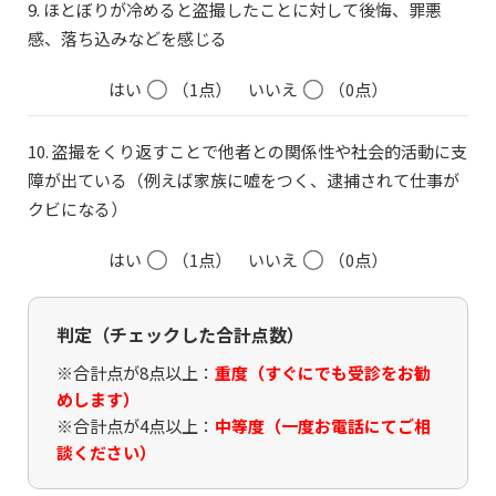
9. ほとぼりが冷めると盗撮したことに対して後悔、罪悪
感、落ち込みなどを感じる
はい
（1点）
いいえ
（0点）
10. 盗撮をくり返すことで他者との関係性や社会的活動に支
障が出ている（例えば家族に嘘をつく、逮捕されて仕事が
クビになる）
はい
（1点）
いいえ
（0点）
判定（チェックした合計点数）
※合計点が8点以上：
重度（すぐにでも受診をお勧
めします）
※合計点が4点以上：
中等度（一度お電話にてご相
談ください）