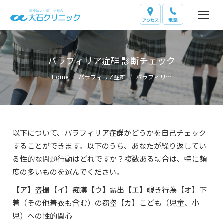
パラフィリア症群 診断チェック
You are here:
Home
パラフィリア症群
パラフィリ…
以下について、パラフィリア症群かどうかを自己チェック
することができます。以下のうち、あなたが繰り返してい
る性的な問題行動はどれですか？複数ある場合は、特に頻
度の多いものを選んでください。
【ア】盗撮【イ】痴漢【ウ】露出【エ】覗き行為【オ】下
着（その他着衣も含む）の窃盗【カ】こども（児童、小
児）への性的関心