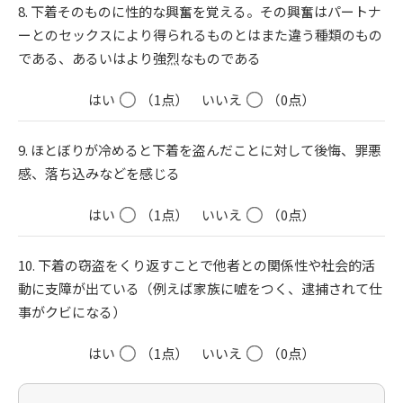
8. 下着そのものに性的な興奮を覚える。その興奮はパートナ
ーとのセックスにより得られるものとはまた違う種類のもの
である、あるいはより強烈なものである
はい
（1点）
いいえ
（0点）
9. ほとぼりが冷めると下着を盗んだことに対して後悔、罪悪
感、落ち込みなどを感じる
はい
（1点）
いいえ
（0点）
10. 下着の窃盗をくり返すことで他者との関係性や社会的活
動に支障が出ている（例えば家族に嘘をつく、逮捕されて仕
事がクビになる）
はい
（1点）
いいえ
（0点）