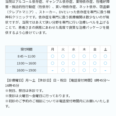
当院はアルコール依存症、ギャンブル依存症、薬物依存症、性嗜好障
害・強迫的性行動症（性依存）、買い物依存症、ネット依存、窃盗癖
（クレプトマニア）、ストーカー、DVといった依存症を専門に扱う精
神科クリニックです。依存症を専門に扱う医療機関は数少ないのが現
状ですが、当院ではあえて狭い分野を専門に行い治療レベルを上げる
ことで、患者さまの病態にあわせた高度で良質な治療パッケージを提
供するよう心掛けています。
受付時間
月
火
水
木
金
土
8:45 ～ 11:00
○
○
○
○
○
○
13:00 ～ 16:00
○
○
○
○
○
○
16:00 ～ 19:00
–
○
○
○
○
–
【診療曜日】月～土 【休診日】日・祝日 【電話受付時間】8時45分～
16時45分
※祝日、祭日は休診です。
※夜診は火曜日～金曜日に行っております。
※初診のご予約のご相談については電話受付時間内にお願いいたしま
す。