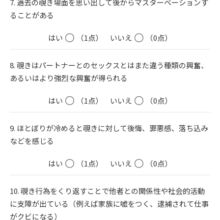
7. 過去の覗き場面を思い出して後からマスターベーションす
ることがある
はい
（1点）
いいえ
（0点）
8. 覗きはパートナーとのセックスとはまた違う種類の興奮、
あるいはより強烈な興奮が得られる
はい
（1点）
いいえ
（0点）
9. ほとぼりが冷めると覗きに対して後悔、罪悪感、落ち込み
などを感じる
はい
（1点）
いいえ
（0点）
10. 覗き行為をくり返すことで他者との関係性や社会的活動
に支障が出ている（例えば家族に嘘をつく、逮捕されて仕事
がクビになる）