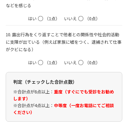
などを感じる
はい
（1点）
いいえ
（0点）
10. 露出行為をくり返すことで他者との関係性や社会的活動
に支障が出ている（例えば家族に嘘をつく、逮捕されて仕事
がクビになる）
はい
（1点）
いいえ
（0点）
判定（チェックした合計点数）
※合計点が8点以上：
重度（すぐにでも受診をお勧め
します）
※合計点が4点以上：
中等度（一度お電話にてご相談
ください）