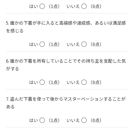
はい
（1点）
いいえ
（0点）
5. 誰かの下着が手に入ると高揚感や達成感、あるいは満足感
を感じる
はい
（1点）
いいえ
（0点）
6. 誰かの下着を所有していることでその持ち主を支配した気
がする
はい
（1点）
いいえ
（0点）
7. 盗んだ下着を使って後からマスターベーションすることが
ある
はい
（1点）
いいえ
（0点）