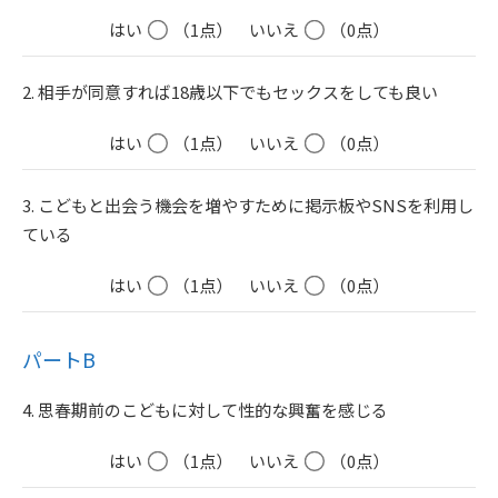
はい
（1点）
いいえ
（0点）
2. 相手が同意すれば18歳以下でもセックスをしても良い
はい
（1点）
いいえ
（0点）
3. こどもと出会う機会を増やすために掲示板やSNSを利用し
ている
はい
（1点）
いいえ
（0点）
パートB
4. 思春期前のこどもに対して性的な興奮を感じる
はい
（1点）
いいえ
（0点）