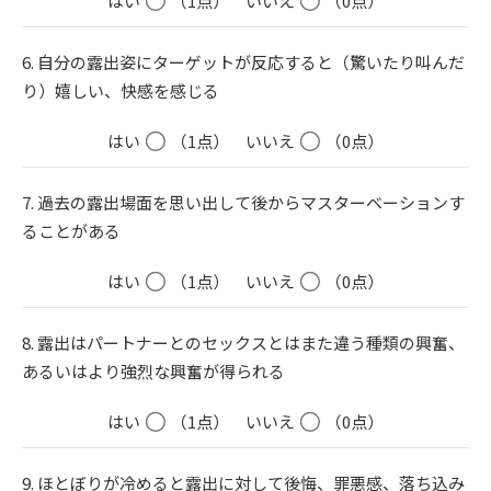
はい
（1点）
いいえ
（0点）
6. 自分の露出姿にターゲットが反応すると（驚いたり叫んだ
り）嬉しい、快感を感じる
はい
（1点）
いいえ
（0点）
7. 過去の露出場面を思い出して後からマスターベーションす
ることがある
はい
（1点）
いいえ
（0点）
8. 露出はパートナーとのセックスとはまた違う種類の興奮、
あるいはより強烈な興奮が得られる
はい
（1点）
いいえ
（0点）
9. ほとぼりが冷めると露出に対して後悔、罪悪感、落ち込み