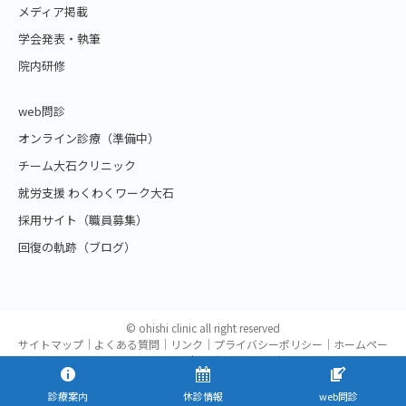
メディア掲載
学会発表・執筆
院内研修
web問診
オンライン診療（準備中）
チーム大石クリニック
就労支援 わくわくワーク大石
採用サイト（職員募集）
回復の軌跡（ブログ）
© ohishi clinic all right reserved
サイトマップ
｜
よくある質問
｜
リンク
｜
プライバシーポリシー
｜
ホームペー
ジご利用について
｜
取材・講演会の申込み
診療案内
休診情報
web問診