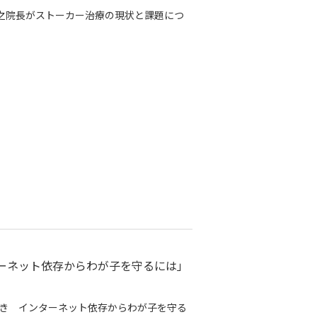
雅之院長がストーカー治療の現状と課題につ
ターネット依存からわが子を守るには」
気づき インターネット依存からわが子を守る