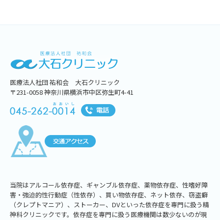
医療法人社団 祐和会 大石クリニック
〒231-0058 神奈川県横浜市中区弥生町4-41
当院はアルコール依存症、ギャンブル依存症、薬物依存症、性嗜好障
害・強迫的性行動症（性依存）、買い物依存症、ネット依存、窃盗癖
（クレプトマニア）、ストーカー、DVといった依存症を専門に扱う精
神科クリニックです。依存症を専門に扱う医療機関は数少ないのが現