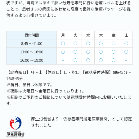
状ですが、当院ではあえて狭い分野を専門に行い治療レベルを上げる
ことで、患者さまの病態にあわせた高度で良質な治療パッケージを提
供するよう心掛けています。
受付時間
月
火
水
木
金
土
8:45 ～ 11:00
○
○
○
○
○
○
13:00 ～ 16:00
○
○
○
○
○
○
16:00 ～ 19:00
–
○
○
○
○
–
【診療曜日】月～土 【休診日】日・祝日 【電話受付時間】8時45分～
16時45分
※祝日、祭日は休診です。
※夜診は火曜日～金曜日に行っております。
※初診のご予約のご相談については電話受付時間内にお願いいたしま
す。
厚生労働省より「依存症専門指定医療機関」として認定
されました