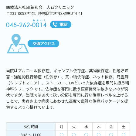
医療法人社団 祐和会 大石クリニック
〒231-0058 神奈川県横浜市中区弥生町4-41
当院はアルコール依存症、ギャンブル依存症、薬物依存症、性嗜好障
害・強迫的性行動症（性依存）、買い物依存症、ネット依存、窃盗癖
（クレプトマニア）、ストーカー、DVといった依存症を専門に扱う精
神科クリニックです。依存症を専門に扱う医療機関は数少ないのが現
状ですが、当院ではあえて狭い分野を専門に行い治療レベルを上げる
ことで、患者さまの病態にあわせた高度で良質な治療パッケージを提
供するよう心掛けています。
受付時間
月
火
水
木
金
土
8:45 ～ 11:00
○
○
○
○
○
○