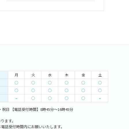
月
火
水
木
金
土
○
○
○
○
○
○
○
○
○
○
○
○
–
○
○
○
○
–
祝日 【電話受付時間】8時45分～16時45分
おります。
は電話受付時間内にお願いいたします。