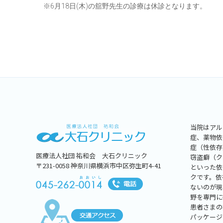
※6月18日(木)の舘野先生の診療は休診となります。
当院はアル
症、薬物依
症（性依存
医療法人社団 祐和会 大石クリニック
窃盗癖（ク
〒231-0058 神奈川県横浜市中区弥生町4-41
といった依
クです。依
ないのが現
野を専門に
患者さまの
パッケージ