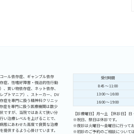
コール依存症、ギャンブル依存
受付時間
存症、性嗜好障害・強迫的性行動
8:45 ～ 11:00
）、買い物依存症、ネット依存、
13:00 ～ 16:00
レプトマニア）、ストーカー、DV
存症を専門に扱う精神科クリニッ
16:00 ～ 19:00
存症を専門に扱う医療機関は数少
状ですが、当院ではあえて狭い分
【診療曜日】月～土 【休診日】日・
行い治療レベルを上げることで、
※祝日、祭日は休診です。
病態にあわせた高度で良質な治療
※夜診は火曜日～金曜日に行って
を提供するよう心掛けています。
※初診のご予約のご相談について